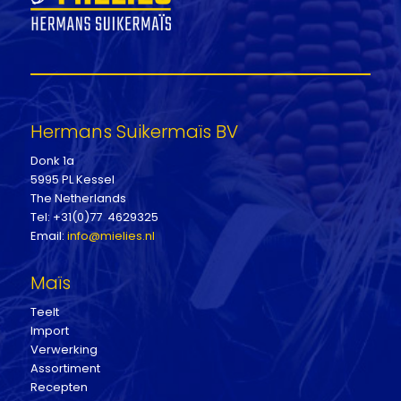
Hermans Suikermaïs BV
Donk 1a
5995 PL Kessel
The Netherlands
Tel: +31(0)77 4629325
Email:
info@mielies.nl
Maïs
Teelt
Import
Verwerking
Assortiment
Recepten