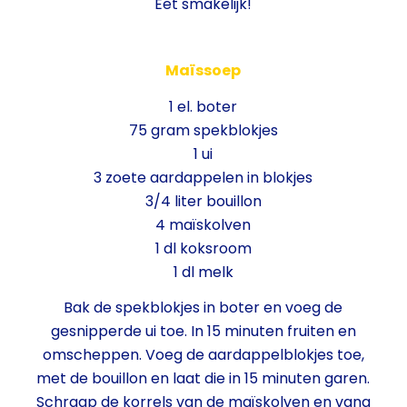
Eet smakelijk!
Maïssoep
1 el. boter
75 gram spekblokjes
1 ui
3 zoete aardappelen in blokjes
3/4 liter bouillon
4 maïskolven
1 dl koksroom
1 dl melk
Bak de spekblokjes in boter en voeg de
gesnipperde ui toe. In 15 minuten fruiten en
omscheppen. Voeg de aardappelblokjes toe,
met de bouillon en laat die in 15 minuten garen.
Schraap de korrels van de maïskolven en vang