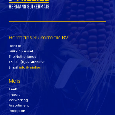
Hermans Suikermaïs BV
Donk 1a
5995 PL Kessel
The Netherlands
Tel: +31(0)77 4629325
Email:
info@mielies.nl
Maïs
Teelt
Import
Verwerking
Assortiment
Recepten